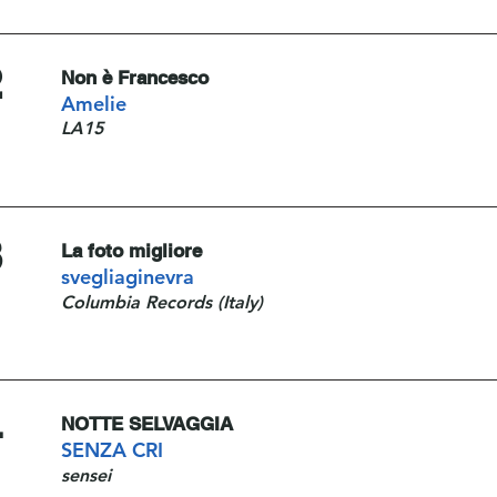
2
Non è Francesco
Amelie
LA15
3
La foto migliore
svegliaginevra
Columbia Records (Italy)
4
NOTTE SELVAGGIA
SENZA CRI
sensei