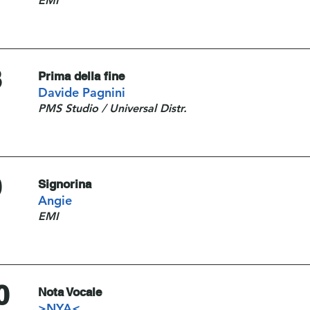
EMI
8
Prima della fine
Davide Pagnini
PMS Studio / Universal Distr.
9
Signorina
Angie
EMI
0
Nota Vocale
>NYA<