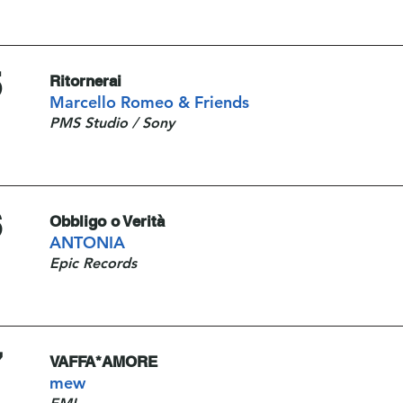
5
Ritornerai
Marcello Romeo & Friends
PMS Studio / Sony
6
Obbligo o Verità
ANTONIA
Epic Records
7
VAFFA*AMORE
mew